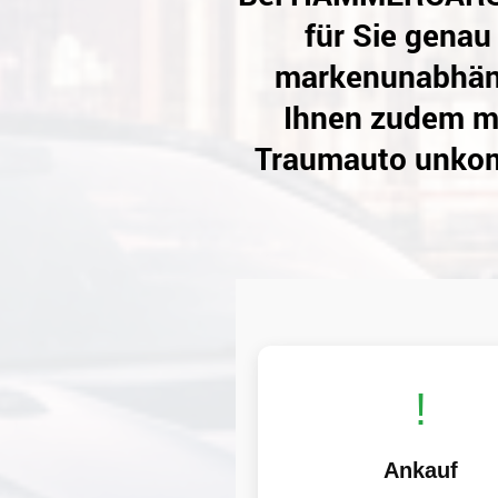
für Sie genau
markenunabhängi
Ihnen zudem ma
Traumauto unkomp
!
Ankauf