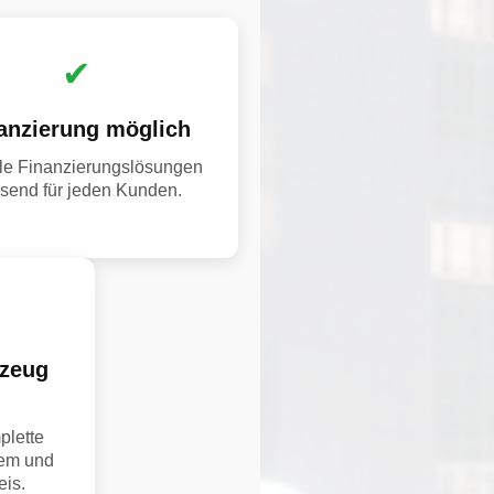
✔
anzierung möglich
ble Finanzierungslösungen
send für jeden Kunden.
rzeug
plette
uem und
is.