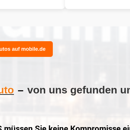
utos auf mobile.de
uto
–
von uns gefunden un
üssen Sie keine Kompromisse ein